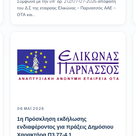
Σύμφωνα με την υπ’ αρ. 212/07-07-2026 απόφαση
του Δ.Σ της εταιρείας Ελικώνας – Παρνασσός ΑΑΕ –
ΟΤΑ και…
06 ΜΆΙ 2026
1η Πρόσκληση εκδήλωσης
ενδιαφέροντος για πράξεις Δημόσιου
Χαρακτήρα Π3.77-4.1