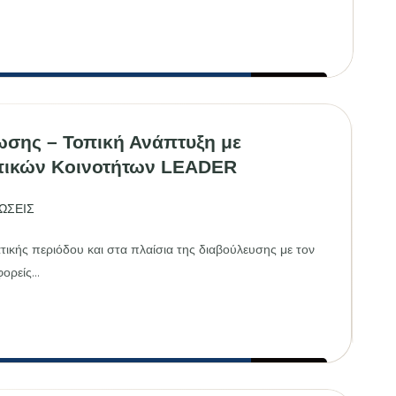
ψη
ματος
ικών
ωσης – Τοπική Ανάπτυξη με
πικών Κοινοτήτων LEADER
ΩΣΕΙΣ
ικής περιόδου και στα πλαίσια της διαβούλευσης με τον
ρείς...
σης