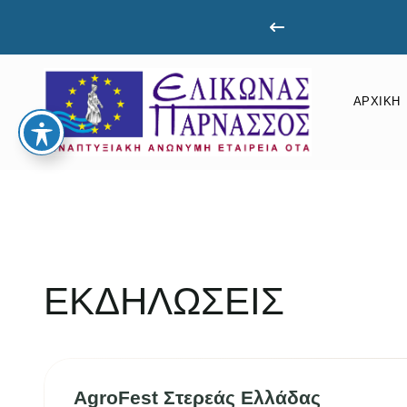
61080661
ΑΡΧΙΚΉ
ΕΚΔΗΛΩΣΕΙΣ
AgroFest Στερεάς Ελλάδας