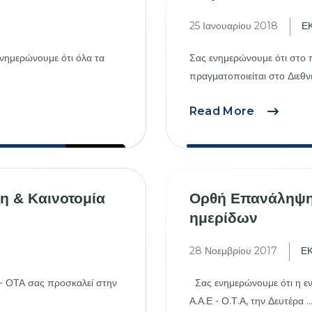
25 Ιανουαρίου 2018
Ε
ενημερώνουμε ότι όλα τα
Σας ενημερώνουμε ότι στο
πραγματοποιείται στο Διεθνέ
27η
Read More
AGROTI
Ανοιχτές
ενημερωτ
εκδηλώσε
η & Καινοτομία
Ορθή Επανάληψη
ημερίδων
28 Νοεμβρίου 2017
Ε
 ΟΤΑ σας προσκαλεί στην
Σας ενημερώνουμε ότι η εν
Α.Α.Ε - Ο.Τ.Α, την Δευτέρα ..