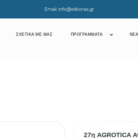
Email: info@elikonas.gr
ΣΧΕΤΙΚΆ ΜΕ ΜΑΣ
ΠΡΟΓΡΆΜΜΑΤΑ
ΝΈ
Προγράμματ
27η AGROTICA Αν