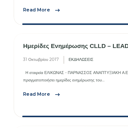
Ημερίδα
Read More
Επενδύοντας
στην
Ανάπτυξη
&
Ημερίδες Ενημέρωσης CLLD – LEA
Καινοτομία
στον
31 Οκτωβρίου 2017
ΕΚΔΗΛΩΣΕΙΣ
αγροτικό
χώρο
Η εταιρεία ΕΛΙΚΩΝΑΣ - ΠΑΡΝΑΣΣΟΣ ΑΝΑΠΤΥΞΙΑΚΗ Α.Ε.
πραγματοποιήσει ημερίδες ενημέρωσης του...
Ημερίδες
Read More
Ενημέρωσης
CLLD
–
LEADER