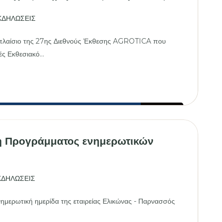
ΚΔΗΛΩΣΕΙΣ
 πλαίσιο της 27ης Διεθνούς Έκθεσης AGROTICA που
ς Εκθεσιακό...
CA
ικές
ις
 Προγράμματος ενημερωτικών
ΚΔΗΛΩΣΕΙΣ
ημερωτική ημερίδα της εταιρείας Ελικώνας - Παρνασσός
.