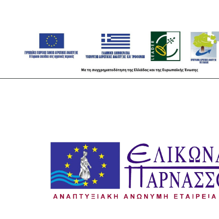
άρθρων