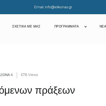
Email: info@elikonas.gr
ΣΧΕΤΙΚΆ ΜΕ ΜΑΣ
ΠΡΟΓΡΆΜΜΑΤΑ
ΝΈ
Προγράμματ
ΑΞΟΝΑ 4
678 Views
ζόμενων πράξεων