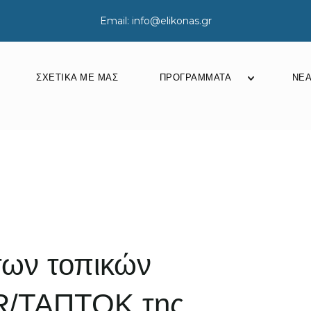
Email: info@elikonas.gr
ΣΧΕΤΙΚΆ ΜΕ ΜΑΣ
ΠΡΟΓΡΆΜΜΑΤΑ
ΝΈ
Προγράμματ
ων τοπικών
R/ΤΑΠΤΟΚ της